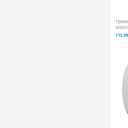
TERMO
50EVO
113,00
A