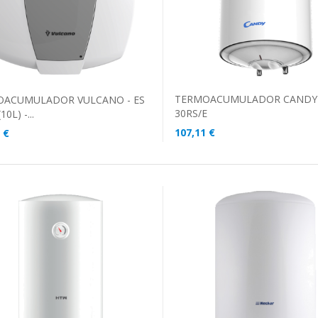
TERMOACUMULADOR CANDY 
OACUMULADOR VULCANO - ES
30RS/E
10L) -...
107,11 €
 €
ADICIONAR AO CARRINHO
DICIONAR AO CARRINHO