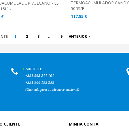
TERMOACUMULADOR CANDY 
OACUMULADOR VULCANO - ES
50RS/E
15L) -...
117,85 €
 €
INTE
1
2
3
...
9
ANTERIOR
SUPORTE
+351
963 211 101
+351
966 198 258
(Chamada para a rede móvel nacional)
O CLIENTE
MINHA CONTA