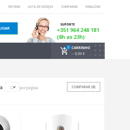
ENTRAR
LISTA DE DESEJOS
COMPARAR
FINALIZAR
SUPORTE
UISAR
+351 964 248 181
(8h as 23h)
0
CARRINHO
--
0,00 €
COMPARAR (
0
)
R
por página