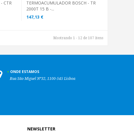
- CTR
TERMOACUMULADOR BOSCH - TR
2000T 15 B -...
147,13 €
Mostrando 1 - 12 de 107 itens
ONDE ESTAMOS
Rua São Miguel Nº32, 1100-545 Lisboa
NEWSLETTER