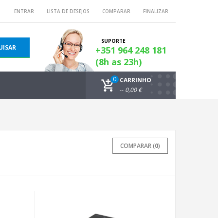
ENTRAR
LISTA DE DESEJOS
COMPARAR
FINALIZAR
SUPORTE
UISAR
+351 964 248 181
(8h as 23h)
0
CARRINHO
--
0,00 €
COMPARAR (
0
)