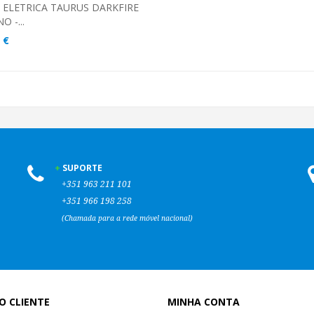
 ELETRICA TAURUS DARKFIRE
 -...
 €
SUPORTE
+351
963 211 101
+351
966 198 258
(Chamada para a rede móvel nacional)
O CLIENTE
MINHA CONTA