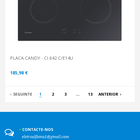
PLACA CANDY - CI 642 C/E14U
185,98 €
SEGUINTE
1
2
3
...
13
ANTERIOR
CONTACTE-NOS
eletroalfama1@gmail.com