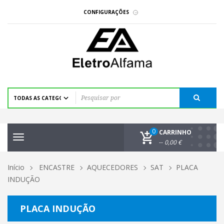
CONFIGURAÇÕES
0
CARRINHO
Toggle
--
0,00 €
navigation
Início
ENCASTRE
AQUECEDORES
SAT
PLACA
INDUÇÃO
PLACA INDUÇÃO